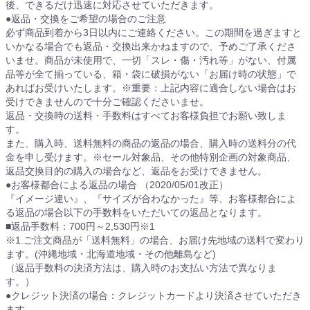
後、できるだけ迅速に対応させていただきます。
●返品・交換をご希望の場合のご注意
必ず商品到着から3日以内にご連絡ください。この期間を過ぎますと
いかなる場合でも返品・交換出来かねますので、予めご了承くださ
いませ。商品が未使用で、一切「スレ・傷・汚れ等」がない、付属
品等が全て揃っている、箱・袋に破損がない「お届け時の状態」で
あればお受けいたします。※重要：上記内容に適合しない場合はお
受けできませんので十分ご確認くださいませ。
返品・交換時の送料・手数料はすべてお客様負担でお願い致しま
す。
また、購入時、送料無料の商品の返品の場合、購入時の送料分の代
金を申し受けます。※セール対象品、その他特別企画の対象商品、
返品交換目的の購入の場合など、返品をお受けできません。
●お客様都合による返品の場合 （2020/05/01改正）
『イメージ違い』、『サイズが合わなかった』等、お客様都合によ
る返品の場合以下の手数料をいただいての返品となります。
■返品手数料：700円～2,530円※1
※1.ご注文商品が「送料無料」の場合、お届け先地域の送料で変わり
ます。(沖縄地域・北海道地域・その他離島など)
（返品手数料の決済方法は、購入時のお支払い方法で異なりま
す。）
●クレジット決済の場合：クレジットカードより決済させていただき
ます。