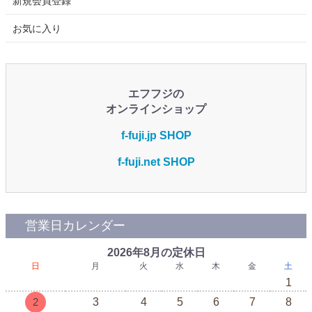
新規会員登録
お気に入り
エフフジの
オンラインショップ
f-fuji.jp SHOP
f-fuji.net SHOP
営業日カレンダー
2026年8月の定休日
日
月
火
水
木
金
土
1
2
3
4
5
6
7
8