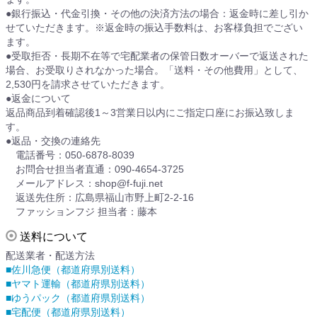
●銀行振込・代金引換・その他の決済方法の場合：返金時に差し引か
せていただきます。※返金時の振込手数料は、お客様負担でござい
ます。
●受取拒否・長期不在等で宅配業者の保管日数オーバーで返送された
場合、お受取りされなかった場合。「送料・その他費用」として、
2,530円を請求させていただきます。
●返金について
返品商品到着確認後1～3営業日以内にご指定口座にお振込致しま
す。
●返品・交換の連絡先
電話番号：050-6878-8039
お問合せ担当者直通：090-4654-3725
メールアドレス：shop@f-fuji.net
返送先住所：広島県福山市野上町2-2-16
ファッションフジ 担当者：藤本
送料について
配送業者・配送方法
■佐川急便（都道府県別送料）
■ヤマト運輸（都道府県別送料）
■ゆうパック（都道府県別送料）
■宅配便（都道府県別送料）