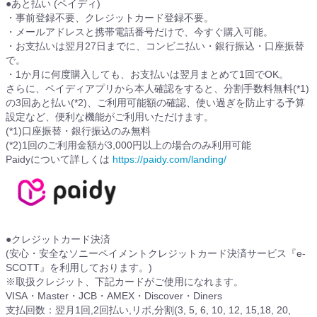
●あと払い (ペイディ)
・事前登録不要、クレジットカード登録不要。
・メールアドレスと携帯電話番号だけで、今すぐ購入可能。
・お支払いは翌月27日までに、コンビニ払い・銀行振込・口座振替
で。
・1か月に何度購入しても、お支払いは翌月まとめて1回でOK。
さらに、ペイディアプリから本人確認をすると、分割手数料無料(*1)
の3回あと払い(*2)、ご利用可能額の確認、使い過ぎを防止する予算
設定など、便利な機能がご利用いただけます。
(*1)口座振替・銀行振込のみ無料
(*2)1回のご利用金額が3,000円以上の場合のみ利用可能
Paidyについて詳しくは
https://paidy.com/landing/
●クレジットカード決済
(安心・安全なソニーペイメントクレジットカード決済サービス『e-
SCOTT』を利用しております。)
※取扱クレジット、下記カードがご使用になれます。
VISA・Master・JCB・AMEX・Discover・Diners
支払回数：翌月1回,2回払い,リボ,分割(3, 5, 6, 10, 12, 15,18, 20,