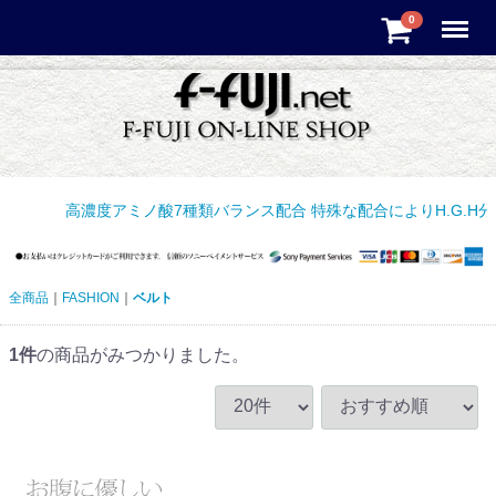
Menu
0
高濃度アミノ酸7種類バランス配合 特殊な配合によりH.G.H分
全商品
FASHION
ベルト
1
件
の商品がみつかりました。