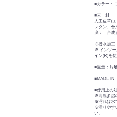
■カラー： 
■素 材
人工皮革(エ
レタン、合
底： 合成底
※撥水加工
※ インソ
イン(R)を
■重量：片足
■MADE IN
■使用上の
※高温多湿
※汚れは水
※滑りやす
い。