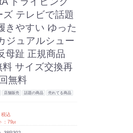
etA ドライビング
ーズ テレビで話題
履きやすい ゆった
 カジュアルシュー
反母趾 正規商品
無料 サイズ交換再
1回無料
店舗販売
話題の商品
売れてる商品
税込
ト：
79
pt
：
38R302