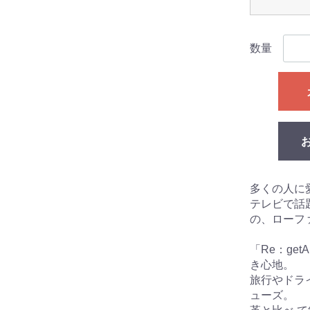
数量
多くの人に
テレビで話題
の、ローフ
「Re：ge
き心地。
旅行やドラ
ューズ。