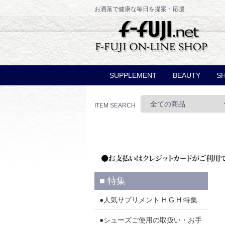
お洒落で健康な毎日を提案・応援
SUPPLEMENT
BEAUTY
S
H.G.H・白寿
ボディーケア
カルシウム
スキンケア・美肌
レ
メ
ア
リ
ス
ITEM SEARCH
■ 特集
●人気サプリメント H.G.H 特集
●シューズご使用の取扱い・お手