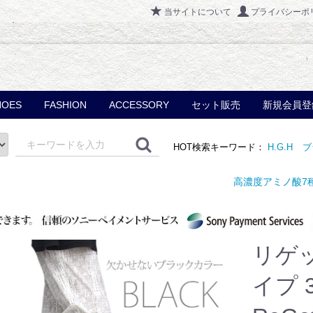
当サイトについて
プライバシーポ
HOES
FASHION
ACCESSORY
セット販売
新規会員登
ディースシューズ
ンズシューズ
サヒシューズ
ゲッタ（Re:GetA）
ニーカー
LADY
MEN
フォーマル
マスク
バック
カーディガン
トップス
インナー
ボトムス
ベルト
クール
ホット
UV対策
ネックレス
ブレスレット
スポーツアクセサリー
ブラックパンプス
通勤快足
TOPDRY
メディカルウォーク
R,GetA
FIRANO
shupatto
HOT検索キーワード：
H.G.H
ブ
高濃度アミノ酸7種類バランス配合 特
リゲ
イプ 3