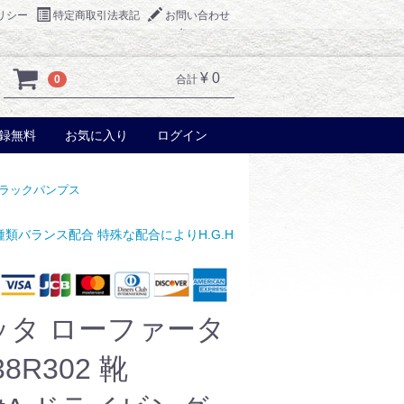
リシー
特定商取引法表記
お問い合わせ
¥ 0
0
合計
録無料
お気に入り
ログイン
ラックパンプス
殊な配合によりH.G.H分泌促進効果が期待できる。
スポーツアクセ
ッタ ローファータ
8R302 靴