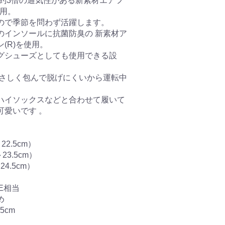
て約3倍の通気性がある新素材エアフ
採用。
ので季節を問わず活躍します。
のインソールに抗菌防臭の 新素材ア
(R)を使用。
グシューズとしても使用できる設
やさしく包んで脱げにくいから運転中
。
ハイソックスなどと合わせて履いて
可愛いです 。
22.5cm）
23.5cm）
24.5cm）
E相当
め
5cm