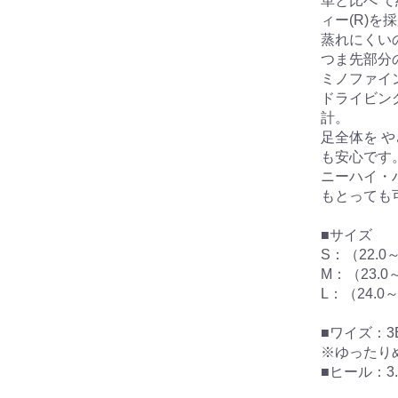
革と比べ 
ィー(R)を
蒸れにくい
つま先部分
ミノファイン
ドライビン
計。
足全体を 
も安心です
ニーハイ・
もとっても
■サイズ
S：（22.0～
M：（23.0～
L：（24.0～
■ワイズ：3
※ゆったり
■ヒール：3.