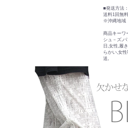
■発送方法
送料1回無
※沖縄地域
商品キーワード
シュ－ズ,パ
日,女性,履
らかい,女性
送,