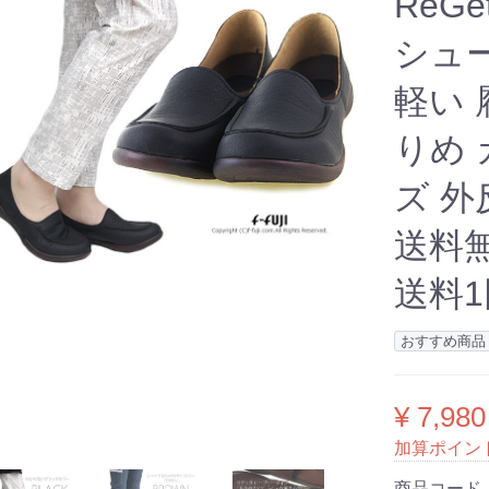
ReG
シュ
軽い 
りめ
ズ 外
送料
送料
おすすめ商品
¥ 7,980
加算ポイン
商品コード