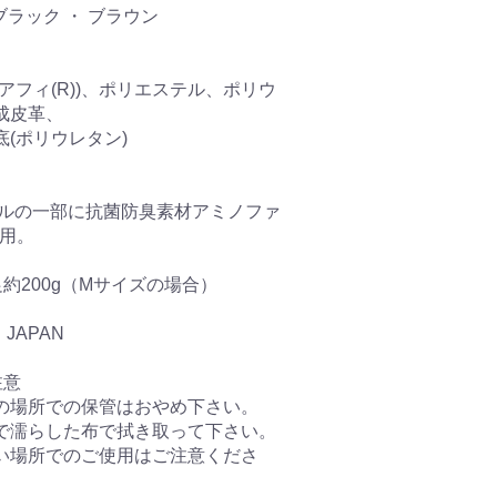
ブラック ・ ブラウン
アフィ(R))、ポリエステル、ポリウ
成皮革、
(ポリウレタン)
ールの一部に抗菌防臭素材アミノファ
使用。
約200g（Mサイズの場合）
 JAPAN
注意
の場所での保管はおやめ下さい。
で濡らした布で拭き取って下さい。
い場所でのご使用はご注意くださ