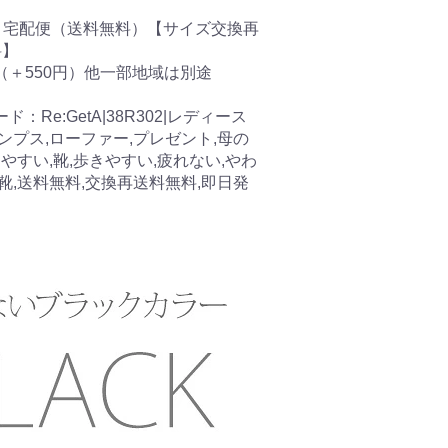
：宅配便（送料無料）【サイズ交換再
料】
（＋550円）他一部地域は別途
：Re:GetA|38R302|レディース
ンプス,ローファー,プレゼント,母の
きやすい,靴,歩きやすい,疲れない,やわ
靴,送料無料,交換再送料無料,即日発