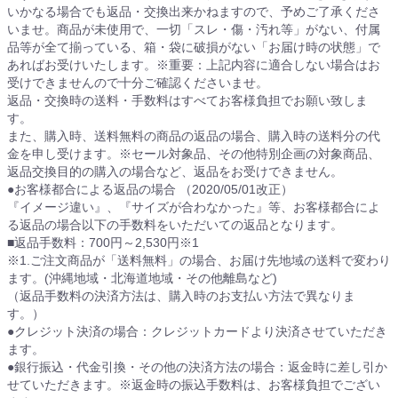
いかなる場合でも返品・交換出来かねますので、予めご了承くださ
いませ。商品が未使用で、一切「スレ・傷・汚れ等」がない、付属
品等が全て揃っている、箱・袋に破損がない「お届け時の状態」で
あればお受けいたします。※重要：上記内容に適合しない場合はお
受けできませんので十分ご確認くださいませ。
返品・交換時の送料・手数料はすべてお客様負担でお願い致しま
す。
また、購入時、送料無料の商品の返品の場合、購入時の送料分の代
金を申し受けます。※セール対象品、その他特別企画の対象商品、
返品交換目的の購入の場合など、返品をお受けできません。
●お客様都合による返品の場合 （2020/05/01改正）
『イメージ違い』、『サイズが合わなかった』等、お客様都合によ
る返品の場合以下の手数料をいただいての返品となります。
■返品手数料：700円～2,530円※1
※1.ご注文商品が「送料無料」の場合、お届け先地域の送料で変わり
ます。(沖縄地域・北海道地域・その他離島など)
（返品手数料の決済方法は、購入時のお支払い方法で異なりま
す。）
●クレジット決済の場合：クレジットカードより決済させていただき
ます。
●銀行振込・代金引換・その他の決済方法の場合：返金時に差し引か
せていただきます。※返金時の振込手数料は、お客様負担でござい