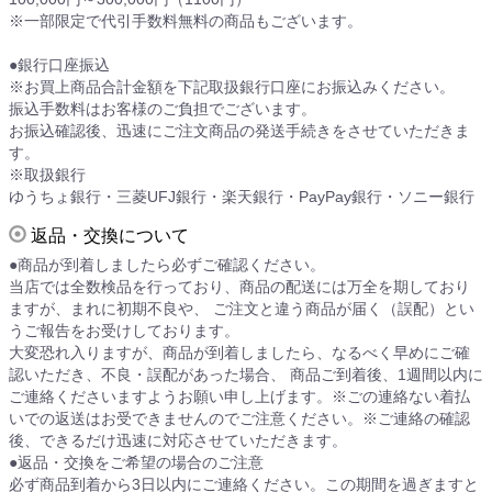
※一部限定で代引手数料無料の商品もございます。
●銀行口座振込
※お買上商品合計金額を下記取扱銀行口座にお振込みください。
振込手数料はお客様のご負担でございます。
お振込確認後、迅速にご注文商品の発送手続きをさせていただきま
す。
※取扱銀行
ゆうちょ銀行・三菱UFJ銀行・楽天銀行・PayPay銀行・ソニー銀行
返品・交換について
●商品が到着しましたら必ずご確認ください。
当店では全数検品を行っており、商品の配送には万全を期しており
ますが、まれに初期不良や、 ご注文と違う商品が届く（誤配）とい
うご報告をお受けしております。
大変恐れ入りますが、商品が到着しましたら、なるべく早めにご確
認いただき、不良・誤配があった場合、 商品ご到着後、1週間以内に
ご連絡くださいますようお願い申し上げます。※ごの連絡ない着払
いでの返送はお受できませんのでご注意ください。※ご連絡の確認
後、できるだけ迅速に対応させていただきます。
●返品・交換をご希望の場合のご注意
必ず商品到着から3日以内にご連絡ください。この期間を過ぎますと