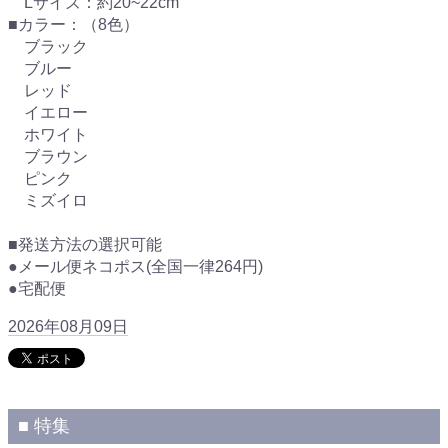
Lサイズ：約20~22cm
■カラー：（8色）
ブラック
ブルー
レッド
イエロー
ホワイト
ブラウン
ピンク
ミズイロ
■発送方法の選択可能
●メール便ネコポス(全国一律264円)
●宅配便
2026年08月09日
■ 特集