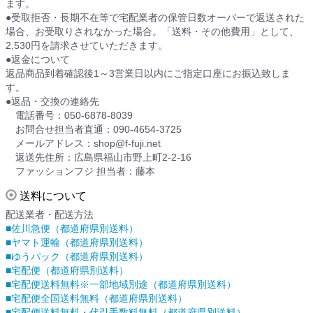
ます。
●受取拒否・長期不在等で宅配業者の保管日数オーバーで返送された
場合、お受取りされなかった場合。「送料・その他費用」として、
2,530円を請求させていただきます。
●返金について
返品商品到着確認後1～3営業日以内にご指定口座にお振込致しま
す。
●返品・交換の連絡先
電話番号：050-6878-8039
お問合せ担当者直通：090-4654-3725
メールアドレス：shop@f-fuji.net
返送先住所：広島県福山市野上町2-2-16
ファッションフジ 担当者：藤本
送料について
配送業者・配送方法
■佐川急便（都道府県別送料）
■ヤマト運輸（都道府県別送料）
■ゆうパック（都道府県別送料）
■宅配便（都道府県別送料）
■宅配便送料無料※一部地域別途（都道府県別送料）
■宅配便全国送料無料（都道府県別送料）
■宅配便送料無料・代引手数料無料（都道府県別送料）