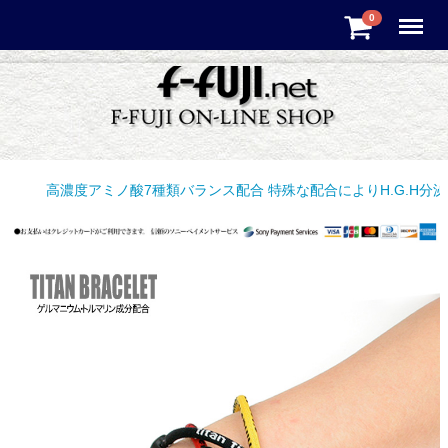
Menu
0
高濃度アミノ酸7種類バランス配合 特殊な配合によりH.G.H分泌